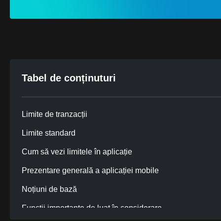
Tabel de conținuturi
Limite de tranzacții
Limite standard
Cum să vezi limitele în aplicație
Prezentare generală a aplicației mobile
Noțiuni de bază
Funcții importante de luat în considerare