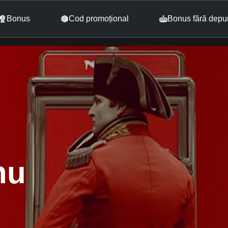
Bonus
Cod promoțional
Bonus fără depu
nu