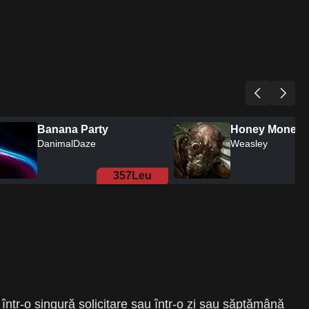
Tiki Madness 100
Banana Party
Psycho Thinker
DanimalDaze
452Leu
ntr-o singură solicitare sau într-o zi sau săptămână