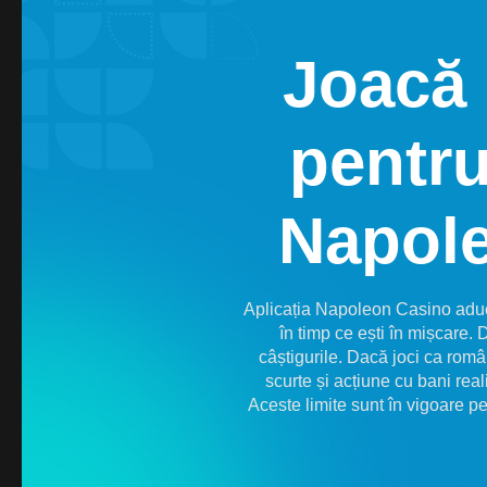
Joacă l
pentru
Napole
Aplicația Napoleon Casino aduce 
în timp ce ești în mișcare. 
câștigurile. Dacă joci ca româ
scurte și acțiune cu bani rea
Aceste limite sunt în vigoare pe