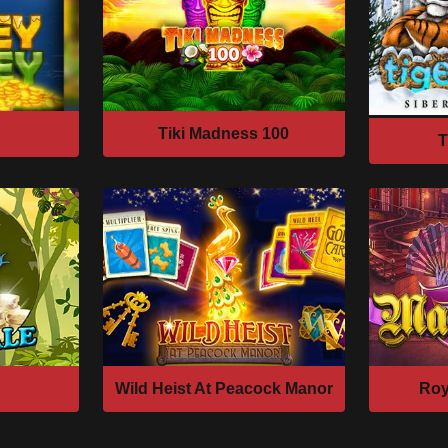
Tiki Madness 100
e
T
Wild Heist At Peacock Manor
Roy