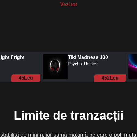
Vezi tot
g Reels
Disco Night Fright
ore
Howitzer
448Leu
45Leu
Limite de tranzacții
abilită de minim, iar suma maximă pe care o poți muta î