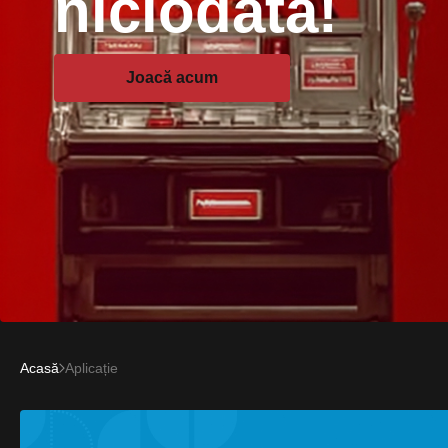
niciodată!
Joacă acum
Acasă
Aplicație