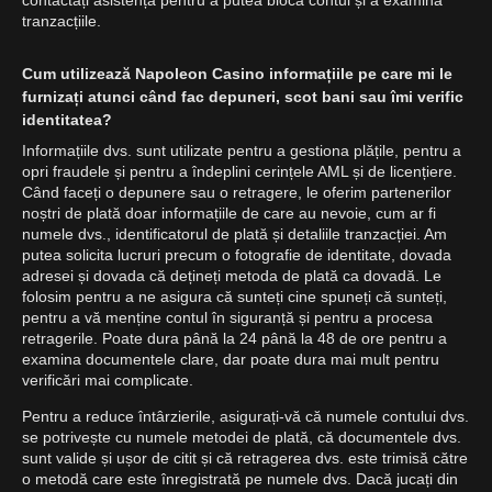
contactați asistența pentru a putea bloca contul și a examina
tranzacțiile.
Cum utilizează Napoleon Casino informațiile pe care mi le
furnizați atunci când fac depuneri, scot bani sau îmi verific
identitatea?
Informațiile dvs. sunt utilizate pentru a gestiona plățile, pentru a
opri fraudele și pentru a îndeplini cerințele AML și de licențiere.
Când faceți o depunere sau o retragere, le oferim partenerilor
noștri de plată doar informațiile de care au nevoie, cum ar fi
numele dvs., identificatorul de plată și detaliile tranzacției. Am
putea solicita lucruri precum o fotografie de identitate, dovada
adresei și dovada că dețineți metoda de plată ca dovadă. Le
folosim pentru a ne asigura că sunteți cine spuneți că sunteți,
pentru a vă menține contul în siguranță și pentru a procesa
retragerile. Poate dura până la 24 până la 48 de ore pentru a
examina documentele clare, dar poate dura mai mult pentru
verificări mai complicate.
Pentru a reduce întârzierile, asigurați-vă că numele contului dvs.
se potrivește cu numele metodei de plată, că documentele dvs.
sunt valide și ușor de citit și că retragerea dvs. este trimisă către
o metodă care este înregistrată pe numele dvs. Dacă jucați din