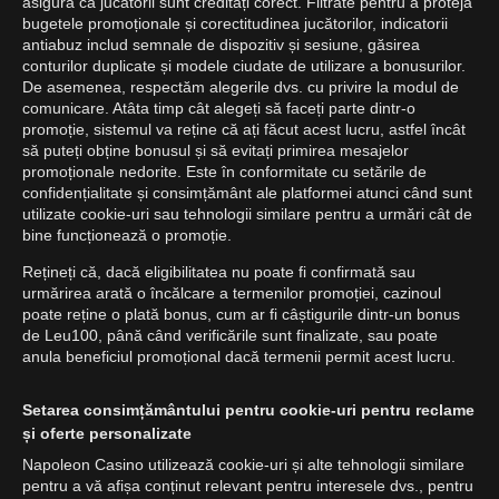
asigura că jucătorii sunt creditați corect. Filtrate pentru a proteja
bugetele promoționale și corectitudinea jucătorilor, indicatorii
antiabuz includ semnale de dispozitiv și sesiune, găsirea
conturilor duplicate și modele ciudate de utilizare a bonusurilor.
De asemenea, respectăm alegerile dvs. cu privire la modul de
comunicare. Atâta timp cât alegeți să faceți parte dintr-o
promoție, sistemul va reține că ați făcut acest lucru, astfel încât
să puteți obține bonusul și să evitați primirea mesajelor
promoționale nedorite. Este în conformitate cu setările de
confidențialitate și consimțământ ale platformei atunci când sunt
utilizate cookie-uri sau tehnologii similare pentru a urmări cât de
bine funcționează o promoție.
Rețineți că, dacă eligibilitatea nu poate fi confirmată sau
urmărirea arată o încălcare a termenilor promoției, cazinoul
poate reține o plată bonus, cum ar fi câștigurile dintr-un bonus
de Leu100, până când verificările sunt finalizate, sau poate
anula beneficiul promoțional dacă termenii permit acest lucru.
Setarea consimțământului pentru cookie-uri pentru reclame
și oferte personalizate
Napoleon Casino utilizează cookie-uri și alte tehnologii similare
pentru a vă afișa conținut relevant pentru interesele dvs., pentru