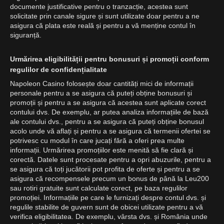
documente justificative pentru o tranzacție, acestea sunt
solicitate prin canale sigure și sunt utilizate doar pentru a ne
asigura că plata este reală și pentru a vă menține contul în
siguranță.
Urmărirea eligibilității pentru bonusuri și promoții conform
regulilor de confidențialitate
Napoleon Casino folosește doar cantități mici de informații
personale pentru a se asigura că puteți obține bonusuri și
promoții și pentru a se asigura că acestea sunt aplicate corect
contului dvs. De exemplu, ar putea analiza informațiile de bază
ale contului dvs., pentru a se asigura că puteți obține bonusul
acolo unde vă aflați și pentru a se asigura că termenii ofertei se
potrivesc cu modul în care jucați fără a oferi prea multe
informații. Urmărirea promoțiilor este menită să fie clară și
corectă. Datele sunt procesate pentru a opri abuzurile, pentru a
se asigura că toți jucătorii pot profita de oferte și pentru a se
asigura că recompensele precum un bonus de până la Leu200
sau rotiri gratuite sunt calculate corect, pe baza regulilor
promoției. Informațiile pe care le furnizați despre contul dvs. și
regulile stabilite de guvern sunt de obicei utilizate pentru a vă
verifica eligibilitatea. De exemplu, vârsta dvs. și România unde