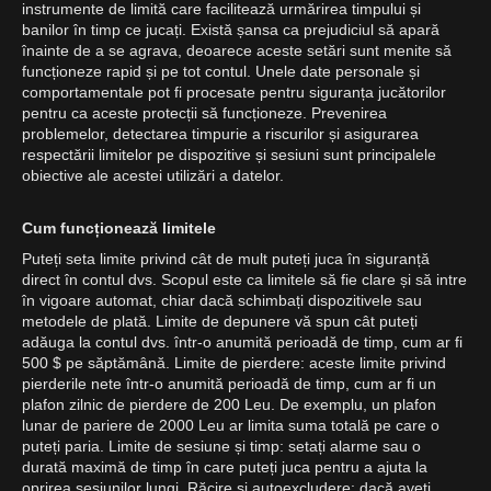
instrumente de limită care facilitează urmărirea timpului și
banilor în timp ce jucați. Există șansa ca prejudiciul să apară
înainte de a se agrava, deoarece aceste setări sunt menite să
funcționeze rapid și pe tot contul. Unele date personale și
comportamentale pot fi procesate pentru siguranța jucătorilor
pentru ca aceste protecții să funcționeze. Prevenirea
problemelor, detectarea timpurie a riscurilor și asigurarea
respectării limitelor pe dispozitive și sesiuni sunt principalele
obiective ale acestei utilizări a datelor.
Cum funcționează limitele
Puteți seta limite privind cât de mult puteți juca în siguranță
direct în contul dvs. Scopul este ca limitele să fie clare și să intre
în vigoare automat, chiar dacă schimbați dispozitivele sau
metodele de plată. Limite de depunere vă spun cât puteți
adăuga la contul dvs. într-o anumită perioadă de timp, cum ar fi
500 $ pe săptămână. Limite de pierdere: aceste limite privind
pierderile nete într-o anumită perioadă de timp, cum ar fi un
plafon zilnic de pierdere de 200 Leu. De exemplu, un plafon
lunar de pariere de 2000 Leu ar limita suma totală pe care o
puteți paria. Limite de sesiune și timp: setați alarme sau o
durată maximă de timp în care puteți juca pentru a ajuta la
oprirea sesiunilor lungi. Răcire și autoexcludere: dacă aveți