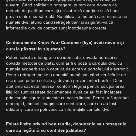
guvern. Când solicitați o retragere, putem cere dovada că
metoda de plată pe care ați utilizat-o vă aparține și că banii
provin dintr-o sursă reală. Nu utilizați o metodă care nu este pe
numele dvs. atunci când retrageți bani și asigurați-vă că
informațiile dvs. de contact sunt întotdeauna corecte.
Ce documente Know Your Customer (kyc) aveți nevoie și
cum le păstrați în siguranță?
Putem solicita o fotografie de identitate, dovada adresei și
dovada metodei de plată, cum ar fi o poză a cardului dvs. cu
numele acoperit sau o captură de ecran a portofelului electronic.
Pentru retrageri peste o anumită sumă sau când verificările de
risc o cer, putem solicita și dovada provenienței banilor. Doar
atât timp cât este necesar conform legii și pentru soluționarea
litigiilor sunt păstrate documentele după ce au fost încărcate
prin canale sigure și stocate cu acces limitat. Pentru a fi aprobat
mai rapid, trimiteți imagini care sunt clare, care nu au fost
editate și care se potrivesc cu informațiile contului dvs.
Există limite privind bonusurile, depunerile sau retragerile
care au legătură cu confidențialitatea?