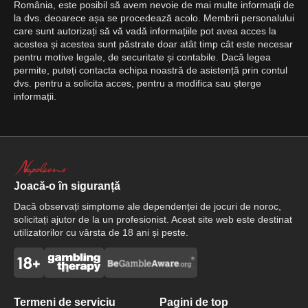
România, este posibil să avem nevoie de mai multe informații de
la dvs. deoarece așa se procedează acolo. Membrii personalului
care sunt autorizați să vă vadă informațiile pot avea acces la
acestea și acestea sunt păstrate doar atât timp cât este necesar
pentru motive legale, de securitate și contabile. Dacă legea
permite, puteți contacta echipa noastră de asistență prin contul
dvs. pentru a solicita acces, pentru a modifica sau șterge
informații.
Joacă-o în siguranță
Dacă observați simptome ale dependenței de jocuri de noroc,
solicitați ajutor de la un profesionist. Acest site web este destinat
utilizatorilor cu vârsta de 18 ani și peste.
Termeni de serviciu
Pagini de top