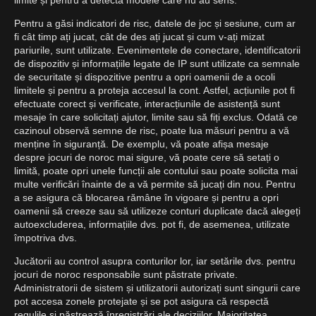
limite și pentru a detecta modele care nu au sens.
Pentru a găsi indicatori de risc, datele de joc și sesiune, cum ar
fi cât timp ați jucat, cât de des ați jucat și cum v-ați mizat
pariurile, sunt utilizate. Evenimentele de conectare, identificatorii
de dispozitiv și informațiile legate de IP sunt utilizate ca semnale
de securitate și dispozitive pentru a opri oamenii de a ocoli
limitele și pentru a proteja accesul la cont. Astfel, acțiunile pot fi
efectuate corect și verificate, interacțiunile de asistență sunt
mesaje în care solicitați ajutor, limite sau să fiți exclus. Odată ce
cazinoul observă semne de risc, poate lua măsuri pentru a vă
menține în siguranță. De exemplu, vă poate afișa mesaje
despre jocuri de noroc mai sigure, vă poate cere să setați o
limită, poate opri unele funcții ale contului sau poate solicita mai
multe verificări înainte de a vă permite să jucați din nou. Pentru
a se asigura că blocarea rămâne în vigoare și pentru a opri
oamenii să creeze sau să utilizeze conturi duplicate dacă alegeți
autoexcluderea, informațiile dvs. pot fi, de asemenea, utilizate
împotriva dvs.
Jucătorii au control asupra conturilor lor, iar setările dvs. pentru
jocuri de noroc responsabile sunt păstrate private.
Administratorii de sistem și utilizatorii autorizați sunt singurii care
pot accesa zonele protejate și se pot asigura că respectă
regulile și păstrează înregistrări ale deciziilor. Majoritatea