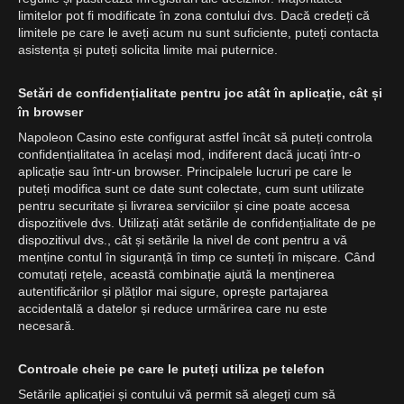
limitelor pot fi modificate în zona contului dvs. Dacă credeți că
limitele pe care le aveți acum nu sunt suficiente, puteți contacta
asistența și puteți solicita limite mai puternice.
Setări de confidențialitate pentru joc atât în aplicație, cât și
în browser
Napoleon Casino este configurat astfel încât să puteți controla
confidențialitatea în același mod, indiferent dacă jucați într-o
aplicație sau într-un browser. Principalele lucruri pe care le
puteți modifica sunt ce date sunt colectate, cum sunt utilizate
pentru securitate și livrarea serviciilor și cine poate accesa
dispozitivele dvs. Utilizați atât setările de confidențialitate de pe
dispozitivul dvs., cât și setările la nivel de cont pentru a vă
menține contul în siguranță în timp ce sunteți în mișcare. Când
comutați rețele, această combinație ajută la menținerea
autentificărilor și plăților mai sigure, oprește partajarea
accidentală a datelor și reduce urmărirea care nu este
necesară.
Controale cheie pe care le puteți utiliza pe telefon
Setările aplicației și contului vă permit să alegeți cum să