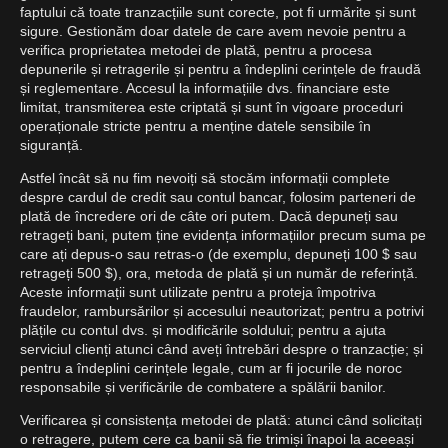
faptului că toate tranzacțiile sunt corecte, pot fi urmărite și sunt
sigure. Gestionăm doar datele de care avem nevoie pentru a
verifica proprietatea metodei de plată, pentru a procesa
depunerile și retragerile și pentru a îndeplini cerințele de fraudă
și reglementare. Accesul la informațiile dvs. financiare este
limitat, transmiterea este criptată și sunt în vigoare proceduri
operaționale stricte pentru a menține datele sensibile în
siguranță.
Astfel încât să nu fim nevoiți să stocăm informații complete
despre cardul de credit sau contul bancar, folosim parteneri de
plată de încredere ori de câte ori putem. Dacă depuneți sau
retrageți bani, putem ține evidența informațiilor precum suma pe
care ați depus-o sau retras-o (de exemplu, depuneți 100 $ sau
retrageți 500 $), ora, metoda de plată și un număr de referință.
Aceste informații sunt utilizate pentru a proteja împotriva
fraudelor, rambursărilor și accesului neautorizat; pentru a potrivi
plățile cu contul dvs. și modificările soldului; pentru a ajuta
serviciul clienți atunci când aveți întrebări despre o tranzacție; și
pentru a îndeplini cerințele legale, cum ar fi jocurile de noroc
responsabile și verificările de combatere a spălării banilor.
Verificarea și consistența metodei de plată: atunci când solicitați
o retragere, putem cere ca banii să fie trimiși înapoi la aceeași