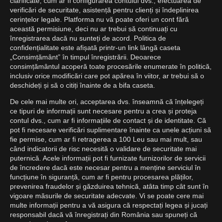
clarificate, cum ar fi configurarea contului dvs., efectuarea de
verificări de securitate, asistență pentru clienți și îndeplinirea
cerințelor legale. Platforma nu vă poate oferi un cont fără
această permisiune, deci nu ar trebui să continuați cu
înregistrarea dacă nu sunteți de acord. Politica de
confidențialitate este afișată printr-un link lângă caseta
„Consimțământ” în timpul înregistrării. Deoarece
consimțământul acoperă toate procesările enumerate în politică,
inclusiv orice modificări care pot apărea în viitor, ar trebui să o
deschideți și să o citiți înainte de a bifa caseta.
De cele mai multe ori, acceptarea dvs. înseamnă că înțelegeți
ce tipuri de informații sunt necesare pentru a crea și proteja
contul dvs., cum ar fi informațiile de contact și de identitate. Că
pot fi necesare verificări suplimentare înainte ca unele acțiuni să
fie permise, cum ar fi retragerea a 100 Leu sau mai mult, sau
când indicatorii de risc necesită o validare de securitate mai
puternică. Acele informații pot fi furnizate furnizorilor de servicii
de încredere dacă este necesar pentru a menține serviciul în
funcțiune în siguranță, cum ar fi pentru procesarea plăților,
prevenirea fraudelor și găzduirea tehnică, atâta timp cât sunt în
vigoare măsurile de securitate adecvate. Vi se poate cere mai
multe informații pentru a vă asigura că respectați legea și jucați
responsabil dacă vă înregistrați din România sau spuneți că